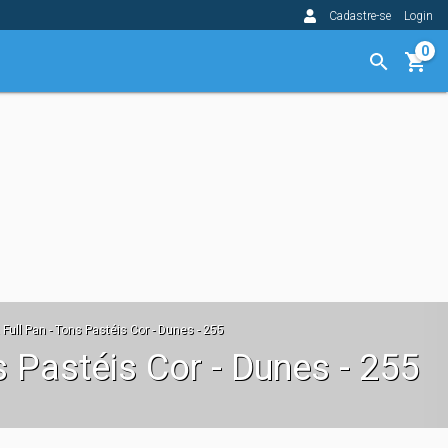
Cadastre-se
Login
0
Full Pan - Tons Pastéis Cor - Dunes - 255
s Pastéis Cor - Dunes - 255