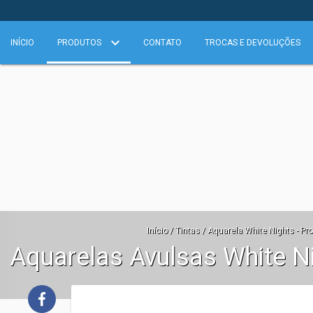
INÍCIO
PRODUTOS
CONTATO
TROCAS E DEVOLUÇÕES
Início
/
Tintas
/
Aquarela White Nights - Pro
Aquarelas Avulsas White Nig