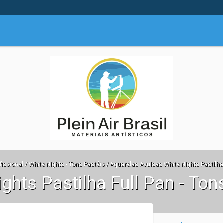
fissional
/
White Nights - Tons Pastéis
/
Aquarelas Avulsas White Nights Pastilha 
hts Pastilha Full Pan - Ton