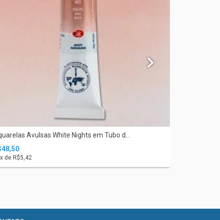
uarelas Avulsas White Nights em Tubo d...
Aquarelas A
$48,50
R$48,50
x de
R$5,42
11
x de
R$5,4