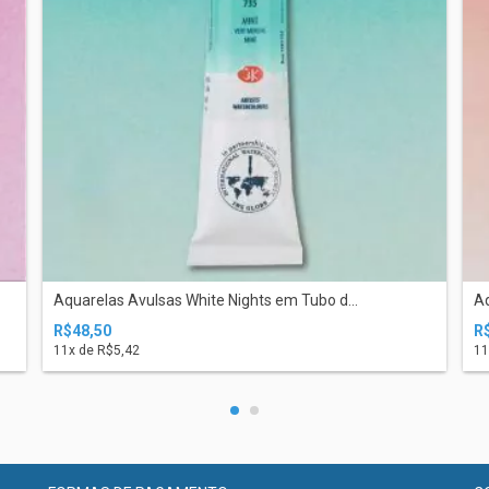
Aquarelas Avulsas White Nights em Tubo d...
Aq
R$48,50
R
11
x de
R$5,42
11