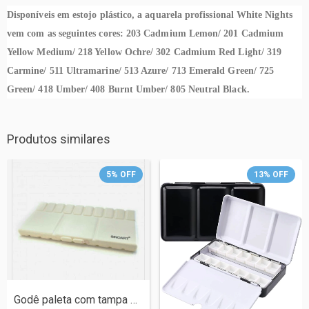
Disponíveis em estojo plástico, a aquarela profissional White Nights
vem com as seguintes cores: 203 Cadmium Lemon/ 201 Cadmium
Yellow Medium/ 218 Yellow Ochre/ 302 Cadmium Red Light/ 319
Carmine/ 511 Ultramarine/ 513 Azure/ 713 Emerald Green/ 725
Green/ 418 Umber/ 408 Burnt Umber/ 805 Neutral Black.
Produtos similares
5
%
OFF
13
%
OFF
Godê paleta com tampa para Aquarela - Si...