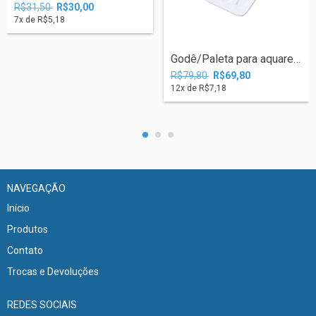
R$31,50
R$30,00
7
x de
R$5,18
Godê/Paleta para aquarela.
R$79,80
R$69,80
12
x de
R$7,18
NAVEGAÇÃO
Início
Produtos
Contato
Trocas e Devoluções
REDES SOCIAIS