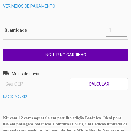
VER MEIOS DE PAGAMENTO
Quantidade
Entregas para o CEP:
ALTERAR CEP
Meios de envio
CALCULAR
NÃO SEI MEU CEP
Kit com 12 cores aquarela em pastilha edição Botânica. Ideal para
uso em paisagens botânicas e pinturas florais, uma edição limitada de
aquarelas em pastilha, full pan, da linha White Nights. São as cores