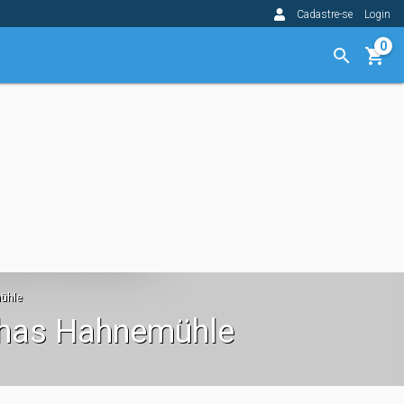
Cadastre-se
Login
0
mühle
olhas Hahnemühle