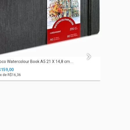
oco Watercolour Book A5 21 X 14,8 cm....
$159,00
x de
R$16,36
Diário de Vi