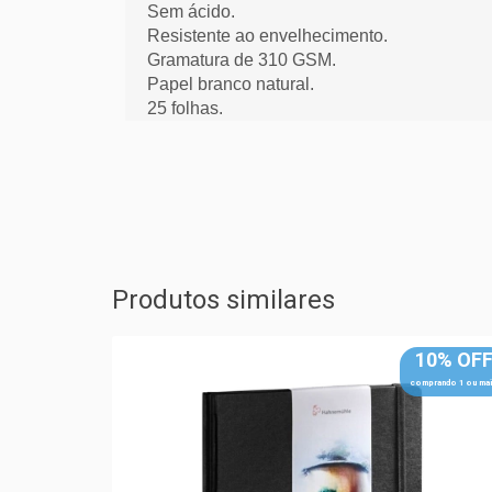
Sem ácido.
Resistente ao envelhecimento.
Gramatura de 310 GSM.
Papel branco natural.
25 folhas.
Produtos similares
10% OFF
10% OF
mprando 1 ou mais
comprando 1 ou mai