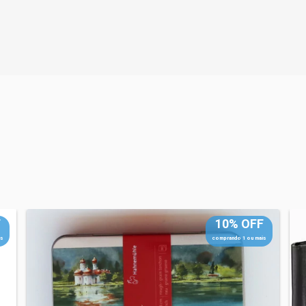
F
10% OFF
s
comprando 1 ou mais