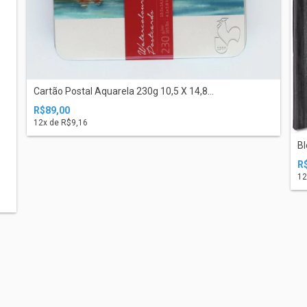
Cartão Postal Aquarela 230g 10,5 X 14,8...
R$89,00
12
x de
R$9,16
Bl
R
12