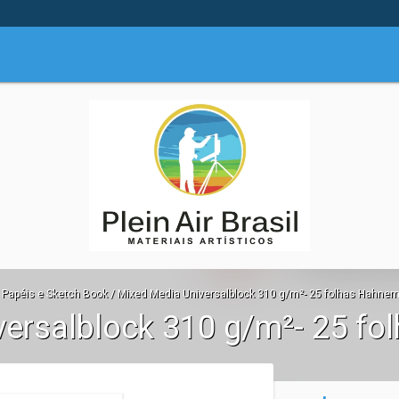
Papéis e Sketch Book
/
Mixed Media Universalblock 310 g/m²- 25 folhas Hahne
versalblock 310 g/m²- 25 f