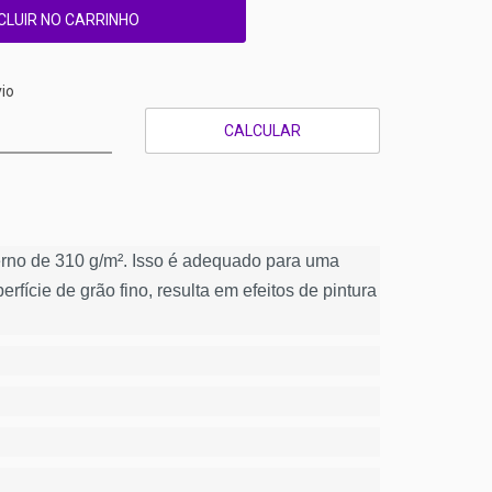
CEP:
ALTERAR CEP
io
CALCULAR
erno de 310 g/m². Isso é adequado para uma
rfície de grão fino, resulta em efeitos de pintura