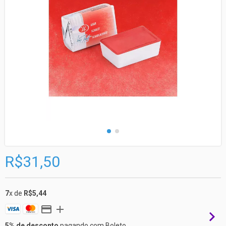
R$31,50
7
x de
R$5,44
5% de desconto
pagando com Boleto