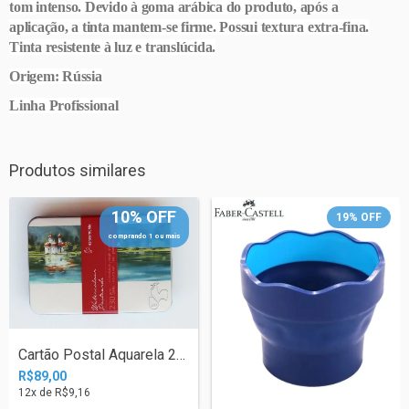
tom intenso. Devido à goma arábica do produto, após a
aplicação, a tinta mantem-se firme. Possui textura extra-fina.
Tinta resistente à luz e translúcida.
Origem: Rússia
Linha Profissional
Produtos similares
10% OFF
19
%
OFF
comprando 1 ou mais
Cartão Postal Aquarela 230g 10,5 X 14,8...
R$89,00
12
x de
R$9,16